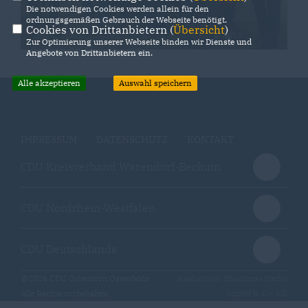
Die notwendigen Cookies werden allein für den
ordnungsgemäßen Gebrauch der Webseite benötigt.
Cookies von Drittanbietern (
Übersicht
)
Zur Optimierung unserer Webseite binden wir Dienste und
Angebote von Drittanbietern ein.
Alle akzeptieren
Auswahl speichern
IMPRESSUM
DATENSCHUTZ
KONTAKT
CDU Kreisverband Warendorf-Beckum
CDU Nordrhein-Westfalen
CDU Deutschlands
@2026 CDU Ortsunion Ostenfelde
Realisation: Sharkness Media
Alle Rechte vorbehalten.
GmbH & Co. KG